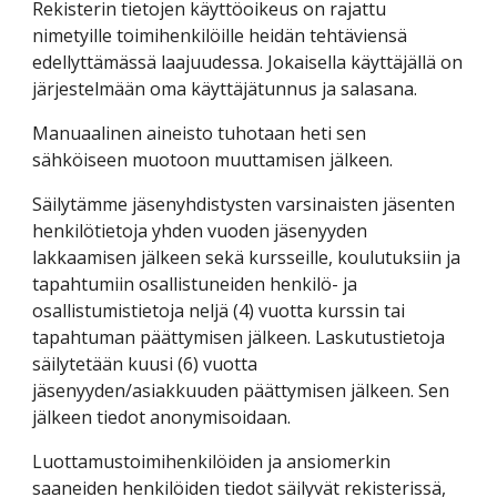
Rekisterin tietojen käyttöoikeus on rajattu
nimetyille toimihenkilöille heidän tehtäviensä
edellyttämässä laajuudessa. Jokaisella käyttäjällä on
järjestelmään oma käyttäjätunnus ja salasana.
Manuaalinen aineisto tuhotaan heti sen
sähköiseen muotoon muuttamisen jälkeen.
Säilytämme jäsenyhdistysten varsinaisten jäsenten
henkilötietoja yhden vuoden jäsenyyden
lakkaamisen jälkeen sekä kursseille, koulutuksiin ja
tapahtumiin osallistuneiden henkilö- ja
osallistumistietoja neljä (4) vuotta kurssin tai
tapahtuman päättymisen jälkeen. Laskutustietoja
säilytetään kuusi (6) vuotta
jäsenyyden/asiakkuuden päättymisen jälkeen. Sen
jälkeen tiedot anonymisoidaan.
Luottamustoimihenkilöiden ja ansiomerkin
saaneiden henkilöiden tiedot säilyvät rekisterissä,