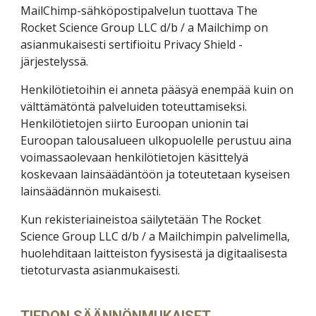
MailChimp-sähköpostipalvelun tuottava The
Rocket Science Group LLC d/b / a Mailchimp on
asianmukaisesti sertifioitu Privacy Shield -
järjestelyssä.
Henkilötietoihin ei anneta pääsyä enempää kuin on
välttämätöntä palveluiden toteuttamiseksi.
Henkilötietojen siirto Euroopan unionin tai
Euroopan talousalueen ulkopuolelle perustuu aina
voimassaolevaan henkilötietojen käsittelyä
koskevaan lainsäädäntöön ja toteutetaan kyseisen
lainsäädännön mukaisesti.
Kun rekisteriaineistoa säilytetään The Rocket
Science Group LLC d/b / a Mailchimpin palvelimella,
huolehditaan laitteiston fyysisestä ja digitaalisesta
tietoturvasta asianmukaisesti.