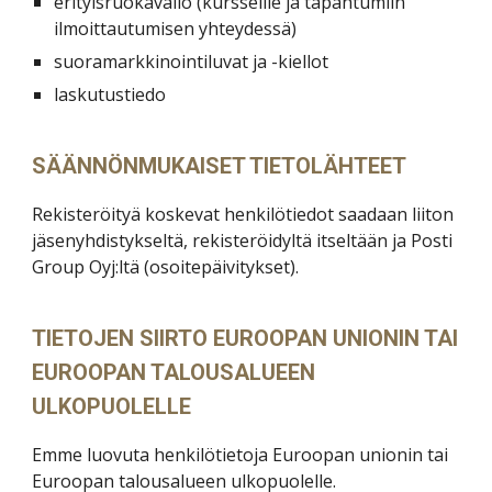
erityisruokavalio (kursseille ja tapahtumiin
ilmoittautumisen yhteydessä)
suoramarkkinointiluvat ja -kiellot
laskutustiedo
SÄÄNNÖNMUKAISET TIETOLÄHTEET
Rekisteröityä koskevat henkilötiedot saadaan liiton
jäsenyhdistykseltä, rekisteröidyltä itseltään ja Posti
Group Oyj:ltä (osoitepäivitykset).
TIETOJEN SIIRTO EUROOPAN UNIONIN TAI
EUROOPAN TALOUSALUEEN
ULKOPUOLELLE
Emme luovuta henkilötietoja Euroopan unionin tai
Euroopan talousalueen ulkopuolelle.