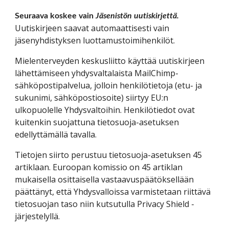
Seuraava koskee vain
Jäsenistön uutiskirjettä.
Uutiskirjeen saavat automaattisesti vain
jäsenyhdistyksen luottamustoimihenkilöt.
Mielenterveyden keskusliitto käyttää uutiskirjeen
lähettämiseen yhdysvaltalaista MailChimp-
sähköpostipalvelua, jolloin henkilötietoja (etu- ja
sukunimi, sähköpostiosoite) siirtyy EU:n
ulkopuolelle Yhdysvaltoihin. Henkilötiedot ovat
kuitenkin suojattuna tietosuoja-asetuksen
edellyttämällä tavalla.
Tietojen siirto perustuu tietosuoja-asetuksen 45
artiklaan. Euroopan komissio on 45 artiklan
mukaisella osittaisella vastaavuspäätöksellään
päättänyt, että Yhdysvalloissa varmistetaan riittävä
tietosuojan taso niin kutsutulla Privacy Shield -
järjestelyllä.